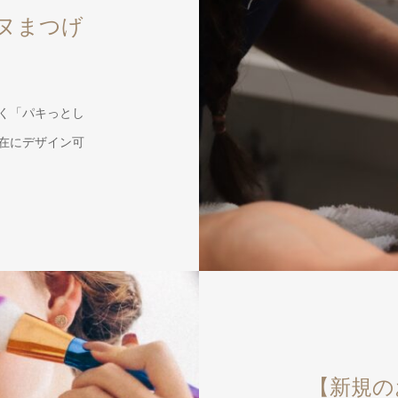
ヌまつげ
なく「パキっとし
在にデザイン可
【新規の